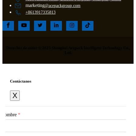
marketing
@acepackgroup.com
+8613917335813
Derechos de autor © 2023 Shanghai Acepack Intelligent Technology Co.,
Ltd.
Contáctanos
X
Nombre
*