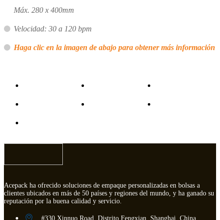
Máx. 280 x 400mm
Velocidad: 30 a 120 bpm
Haga clic en la imagen de abajo para obtener más información
Acepack ha ofrecido soluciones de empaque personalizadas en bolsas a
clientes ubicados en más de 50 países y regiones del mundo, y ha ganado su
reputación por la buena calidad y servicio.
#330 Xinnuo Road, Distrito Fengxian, Shanghai, China