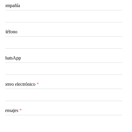
Compañía
Teléfono
WhatsApp
Correo electrónico
*
Mensajes
*