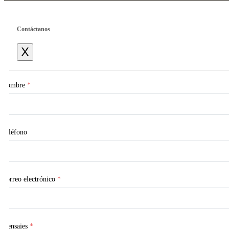
Contáctanos
X
Nombre
*
Teléfono
Correo electrónico
*
Mensajes
*