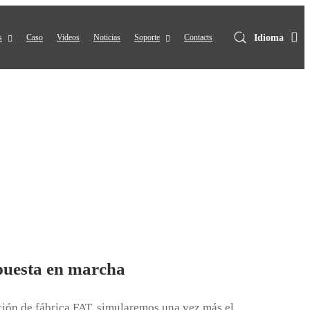
Idioma
s
Caso
Videos
Noticias
Soporte
Contacts
 puesta en marcha
ción de fábrica FAT, simularemos una vez más el