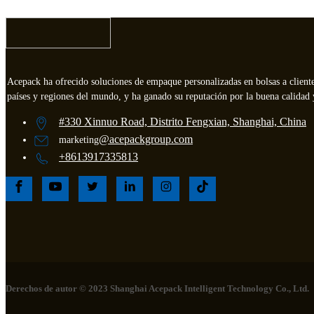
Acepack ha ofrecido soluciones de empaque personalizadas en bolsas a client
países y regiones del mundo, y ha ganado su reputación por la buena calidad y
#330 Xinnuo Road, Distrito Fengxian, Shanghai, China
@acepackgroup.com
marketing
+8613917335813
Derechos de autor © 2023 Shanghai Acepack Intelligent Technology Co., Ltd.